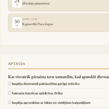
28
Mācītāja pieņemšana
08
12:00
– 13:00
30
Kapusvētki Pucu kapos
08
APTAUJA
Kas visvairāk piesaista tavu uzmanību, kad apmeklē dievnam
Iespēja dievnamā paklausīties garīgo mūziku
Sakopta baznīcas apkārtne, tīrība
Iespēja aprunāties ar kādu no vietējiem kalpotājiem