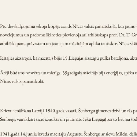
Pēc dievkalpojuma sekoja kopējs azaids Nīcas valsts pamatskolā, kur jauno
novēlējumus un padomu šķiroties pievienoja arī arhibīskaps prof. Dr. T. G
arhibīskapam, prāvestam un jaunajam mācītājām aplika tautiskos Nīcas skāt
Iestājies aizsargos, kā mācītājs bijis 15.Liepājas aizsargu pulkā bataljonā, a
Ārēji būdams nosvērts un mierīgs, 35gadīgais mācītājs bija enerģijas, spēka 
Nīcas valsts pamatskolā.
Krievu ienākšana Latvijā 1940.gada vasarā, Šenbergu ģimenes dzīvi un tās par
Šenbergs vairakkārt ticis izsaukts un pratināts čekā Liepājā(par to liecina š
1941.gada 14.jūnijā izveda mācītāju Augustu Šēnbergu ar sievu Mildu, dēli