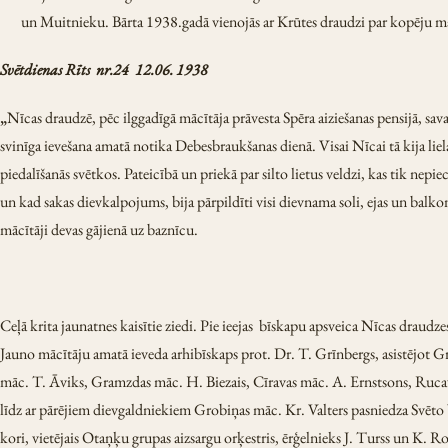
un Muitnieku. Bārta 1938.gadā vienojās ar Krūtes draudzi par kopēju mā
Svētdienas Rīts nr.24 12.06. 1938
„
Nīcas draudzē, pēc ilggadīgā mācītāja prāvesta Spēra aiziešanas pensijā, 
svinīga ievešana amatā notika Debesbraukšanas dienā. Visai Nīcai tā kija liela 
piedalīšanās svētkos. Pateicībā un priekā par silto lietus veldzi, kas tik ne
un kad sakas dievkalpojums, bija pārpildīti visi dievnama soli, ejas un balkon
mācītāji devas gājienā uz baznīcu.
Ceļā krita jaunatnes kaisītie ziedi. Pie ieejas bīskapu apsveica Nīcas draudzes
Jauno mācītāju amatā ieveda arhibīskaps prot. Dr. T. Grīnbergs, asistējot 
māc. T. Āviks, Gramzdas māc. H. Biezais, Cīravas māc. A. Ernstsons, Ruca
līdz ar pārējiem dievgaldniekiem Grobiņas māc. Kr. Valters pasniedza Svēto 
kori, vietējais Otaņķu grupas aizsargu orķestris, ērģelnieks J. Turss un K. 