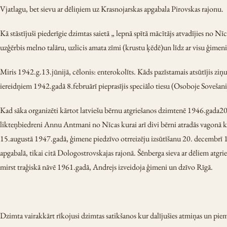
Vjatlagu, bet sievu ar dēliņiem uz Krasnojarskas apgabala Pirovskas rajonu.
Kā stāstījuši piederīgie dzimtas saietā „ lepnā spītā mācītājs atvadījies no 
uzģērbis melno talāru, uzlicis amata zīmi (krustu ķēdē)un līdz ar visu ģimen
Miris 1942.g.13.jūnijā, cēlonis: enterokolīts. Kāds pazīstamais atsūtījis z
iereidņiem 1942.gadā 8.februārī pieprasījis speciālo tiesu (Osoboje Sovešani
Kad sāka organizēti kārtot latviešu bērnu atgriešanos dzimtenē 1946.gada20.
likteņbiedreni Annu Antmani no Nīcas kurai arī divi bērni atradās vagonā ku
15.augustā 1947.gadā, ģimene piedzīvo otrreizēju izsūtīšanu 20. decembrī
apgabalā, tikai citā Dologostrovskajas rajonā. Šēnberga sieva ar dēliem atgr
mirst traģiskā nāvē 1961.gadā, Andrejs izveidoja ģimeni un dzīvo Rīgā.
Dzimta vairakkārt rīkojusi dzimtas satikšanos kur dalījušies atmiņas un pi