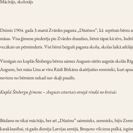
Mācītājs, skolotājs
Dzimis 1904. gada 3.martā Zvārdes pagasta „Dūzēnos”, kā septītais bērns z
māsas. Visa ģimene piederēja pie Zvārdes draudzes, bērni tāpat kā tēvs, Indri
vecākais un pērminderis. Visi bērni beiguši pagasta skolu, skolas laikā atklāj
Vienīgais no kuplās Šēnbergu bērnu saimes Augusts sūtīts augstās skolās Rīgā-
Augusts, bet māsa Līna ar vīru Rūdi Birkānu skaitījušies rentnieki, kuri a
neviens no bērniem nekad nav skaļi paudis.
Kuplā Šēnbergu ģimene – Augusts ceturtais otrajā rindā no kreisās
Būdams ne tikai mācītājs, bet arī „Dūzēnu” saimnieks, zemnieks, bijis Ze
karaklausībai, tā gadu dienēja Latvijas armijā, Bruņoto vilcienu pulkā, iegūs