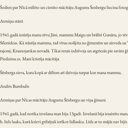
Šodien par Nīcā mīlēto un cienīto mācītāju Augustu Šenbergu liecina fotogr
Atmiņu stāsti
1941.gadā izsūtīja manu tēvu Jāni, mammu Maigu un brālīti Gunāru, jo tēvs 
Sileniekus. Kā stāstīja mamma, tad vīrus nošķīra no ģimenēm un aizveda uz
rajonā, Krasnojarskas novadā. Tikai retais izdzīvoja un atgriezās pie savām
Piedzimu es. Mani kristīja mācītāja
Šēnberga sieva, kura kopā ar dēliem arī dzīvoja turpat kur mana mamma.
Andris Bumbulis
Atmiņas par Nīcas mācītāju Augustu Šēnbergu un viņa ģimeni
1941.gadā, kad notika izvešana man bija 13gadi. Izvešanā bija iesaistīts m
h. liels lauks, kurā krievi gribējuši ierīkot lidlauku. Līdz ar to mājās nav b