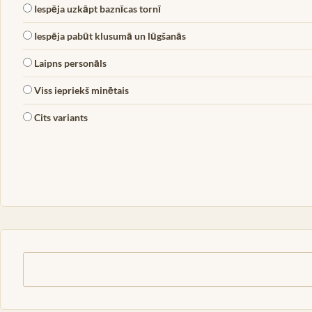
Iespēja uzkāpt baznīcas tornī
Iespēja pabūt klusumā un lūgšanās
Laipns personāls
Viss iepriekš minētais
Cits variants
Meklēt