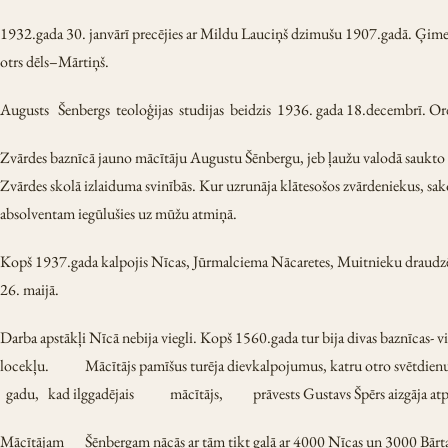
1932.gada 30. janvārī precējies ar Mildu Lauciņš dzimušu 1907.gadā. Ģime
otrs dēls–Mārtiņš.
Augusts Šenbergs teoloģijas studijas beidzis 1936. gada 18.decembrī. Ordi
Zvārdes baznīcā jauno mācītāju Augustu Šēnbergu, jeb ļaužu valodā saukto
Zvārdes skolā izlaiduma svinībās. Kur uzrunāja klātesošos zvārdeniekus, sak
absolventam iegūlušies uz mūžu atmiņā.
Kopš 1937.gada kalpojis Nīcas, Jūrmalciema Nācaretes, Muitnieku draudzēs
26. maijā.
Darba apstākļi Nīcā nebija viegli. Kopš 1560.gada tur bija divas baznīcas- v
locekļu. Mācītājs pamīšus turēja dievkalpojumus, katru otro svētdi
gadu, kad ilggadējais mācītājs, prāvests Gustavs Špērs aizgāja atpūt
Mācītājam Šēnbergam nācās ar tām tikt galā ar 4000 Nīcas un 3000 Bārt