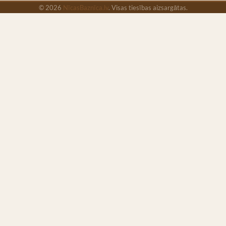
© 2026
NīcasBaznīca.lv
. Visas tiesības aizsargātas.