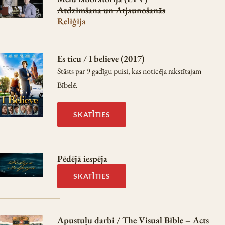
Atdzimšana un Atjaunošanās
Reliģija
Es ticu / I believe (2017)
Stāsts par 9 gadīgu puisi, kas noticēja rakstītajam
Bībelē.
SKATĪTIES
Pēdējā iespēja
SKATĪTIES
Apustuļu darbi / The Visual Bible – Acts