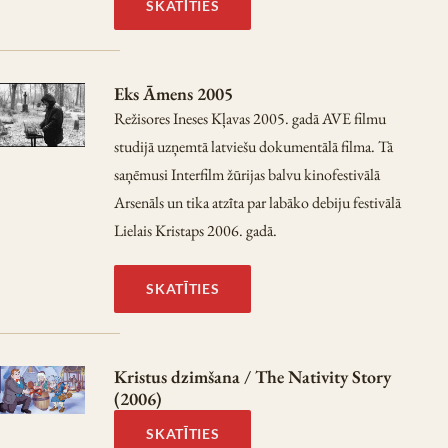
SKATĪTIES
Eks Āmens 2005
Režisores Ineses Kļavas 2005. gadā AVE filmu
studijā uzņemtā latviešu dokumentālā filma. Tā
saņēmusi Interfilm žūrijas balvu kinofestivālā
Arsenāls un tika atzīta par labāko debiju festivālā
Lielais Kristaps 2006. gadā.
SKATĪTIES
Kristus dzimšana / The Nativity Story
(2006)
SKATĪTIES