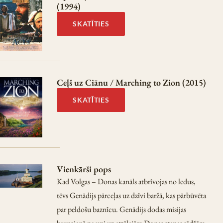
(1994)
SKATĪTIES
Ceļš uz Ciānu / Marching to Zion (2015)
SKATĪTIES
Vienkārši pops
Kad Volgas – Donas kanāls atbrīvojas no ledus,
tēvs Genādijs pārceļas uz dzīvi baržā, kas pārbūvēta
par peldošu baznīcu. Genādijs dodas misijas