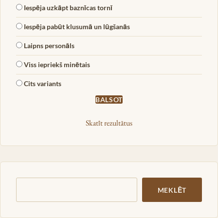
Iespēja uzkāpt baznīcas tornī
Iespēja pabūt klusumā un lūgšanās
Laipns personāls
Viss iepriekš minētais
Cits variants
Skatīt rezultātus
Meklēt
MEKLĒT