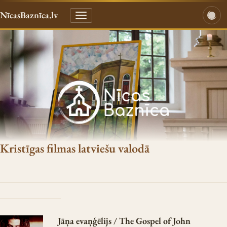
NīcasBaznīca.lv
Kristīgas filmas latviešu valodā
Jāņa evaņģēlijs / The Gospel of John