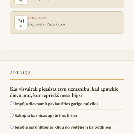
08
12:00
– 13:00
30
Kapusvētki Pucu kapos
08
APTAUJA
Kas visvairāk piesaista tavu uzmanību, kad apmeklē
dievnamu, kur iepriekš neesi bijis?
Iespēja dievnamā paklausīties garīgo mūziku
Sakopta baznīcas apkārtne, tīrība
Iespēja aprunāties ar kādu no vietējiem kalpotājiem