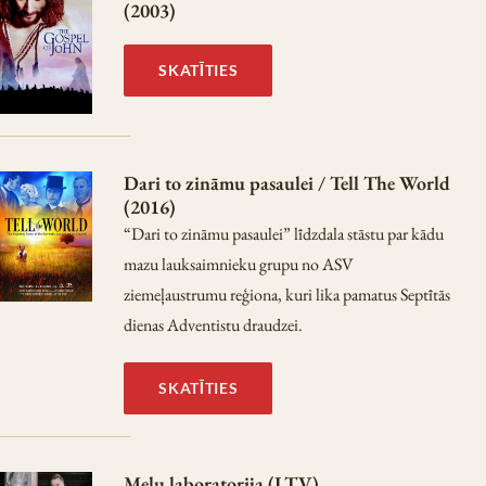
(2003)
SKATĪTIES
Dari to zināmu pasaulei / Tell The World
(2016)
“Dari to zināmu pasaulei” līdzdala stāstu par kādu
mazu lauksaimnieku grupu no ASV
ziemeļaustrumu reģiona, kuri lika pamatus Septītās
dienas Adventistu draudzei.
SKATĪTIES
Melu laboratorija (LTV)