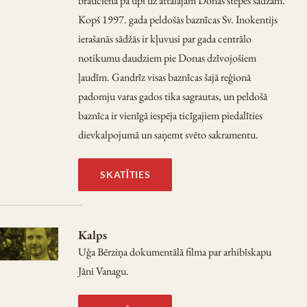
braucienā pa upi uz attālajām Donas stepes sādžām.
Kopš 1997. gada peldošās baznīcas Sv. Inokentijs
ierašanās sādžās ir kļuvusi par gada centrālo
notikumu daudziem pie Donas dzīvojošiem
ļaudīm. Gandrīz visas baznīcas šajā reģionā
padomju varas gados tika sagrautas, un peldošā
baznīca ir vienīgā iespēja ticīgajiem piedalīties
dievkalpojumā un saņemt svēto sakramentu.
SKATĪTIES
Kalps
Uģa Bērziņa dokumentālā filma par arhibīskapu
Jāni Vanagu.