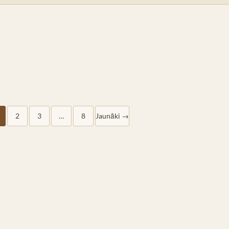
2
3
…
8
Jaunāki →
Ziņu numerācija pēc lappu