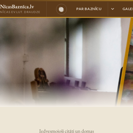
NīcasBaznīca.lv
PAR BAZNĪCU
GALE
NĪCAS EV.LUT. DRAUDZE
Iedvesmojoši citāti un domas