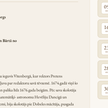
0
08
orgs
1
08
n Bārtā no
2
08
2
08
u ieguvis Vitenbergā, kur rektors Pretens
kļuva par redaktoru savā tēvzemē. 1674.gadā viņš šo
3
un palika līdz 1676.gada beigām. Pēc sava skolotāja
08
o matemātiķi- astronomu Hevēliju Dancigā un
emi, bija skolotājs pie Dobeles mācītāja, pusgada