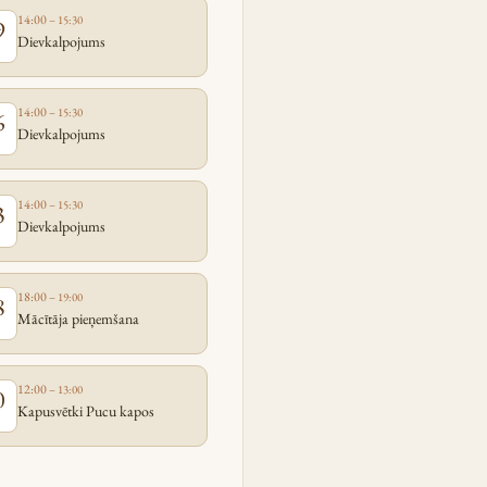
14:00
– 15:30
9
Dievkalpojums
14:00
– 15:30
6
Dievkalpojums
14:00
– 15:30
3
Dievkalpojums
18:00
– 19:00
8
Mācītāja pieņemšana
12:00
– 13:00
0
Kapusvētki Pucu kapos