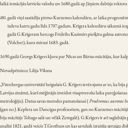
laikā iemācījās latviešu valodu un 1680.gadā ap Jāņiem dabūja rektora 
gadā viņš sastādīja pirmo Kurzemes kalendāru, ar laika prognozē
izdeva katru gadu līdz 1707.gadam. Krīgera kalendāru sākumā iesp
gadā G.Krīgeram hercogs Fridrihs Kazimirs piešķīra galma astrono
(Volcher), kura mirusi 1683. gadā.
1690.gadā Georgs Krīgers kļuva par Nīcas un Bārtas mācītāju, kur kalp
Novadpētniece Lilija Vīksna
„Vitenbergas universitāti beigušais G. Krīgers ievērojams ar to, ka bija 
Latvijas zinātnē, kurš mēģinājis izveidot visaptverošu laika pareģoša
metroloģiju). Datus savas metodes pamatošanai (
Prodromus aurorae b
(gan no J.Keplera un Dancigas profesoriem, gan no Kurzemes mācītājiem
bija mācītājs Tobago salā un vēlāk Zemgalē). G.Krīgers ir arī saglabāj
analīzi 1821. gadā veicis T.Grothuss un kas savulaik izraisīja spraigu dis