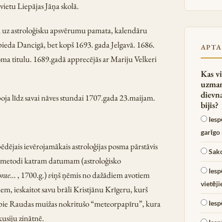
vietu Liepājas Jāņa skolā.
m uz astroloģisku apsvērumu pamata, kalendāru
ieda Dancigā, bet kopš 1693. gada Jelgavā. 1686.
APTA
ma titulu. 1689.gadā apprecējās ar Mariju Velkeri
Kas vi
uzman
dievn
oja līdz savai nāves stundai 1707.gada 23.maijam.
bijis?
Iesp
garīgo
pēdējais ievērojamākais astroloģijas posma pārstāvis
Sako
nas metodi katram datumam (astroloģisko
Iesp
orae…
, 1700.g.)
v
iņš ņēmis no dažādiem avotiem
vietēj
, ieskaitot savu brāli Kristjānu Krīgeru, kurš
is pie Raudas muižas nokritušo “meteorpapīru”, kura
Iesp
kusiju zinātnē.