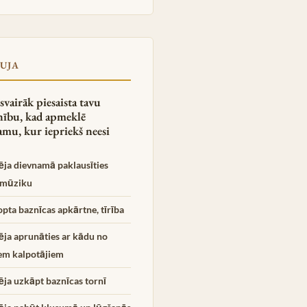
UJA
svairāk piesaista tavu
ību, kad apmeklē
amu, kur iepriekš neesi
ēja dievnamā paklausīties
 mūziku
pta baznīcas apkārtne, tīrība
ēja aprunāties ar kādu no
iem kalpotājiem
ēja uzkāpt baznīcas tornī