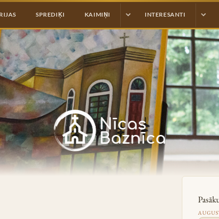
RIJAS
SPREDIĶI
KAIMIŅI
INTERESANTI
Pasāk
AUGUST