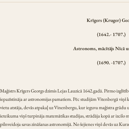
Krīgers (Kruger) Ge
(1642.- 1707.)
Astronoms, mācītājs Nīcā u
(1690. -1707.)
Maģistrs Krīgers Georgs dzimis Lejas Lauzicā 1642.gadā. Pirmo izglītīb
iepazīstināja ar astronomijas pamatiem. Pēc studijām Vitenbergā viņš 
vietu atstāja, devās atpakaļ uz Vinenbergu, kur ieguva maģistra grādu 
ieteikuma viņš turpināja matemātikas studijas, strādāja kopā ar izcil
pilnveidoja savas zināšanas astronomijā. No šejienes viņš devās uz Kurz