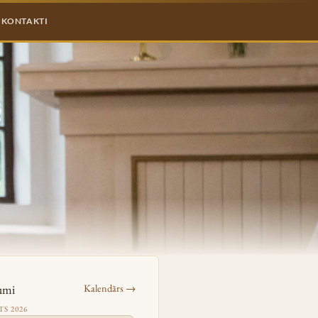
KONTAKTI
umi
Kalendārs →
S 2026