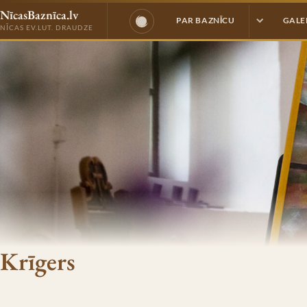
NīcasBaznīca.lv
PAR BAZNĪCU
GALE
NĪCAS EV.LUT. DRAUDZE
Krīgers