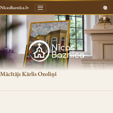
NīcasBaznīca.lv
Mācītājs Kārlis Ozoliņš