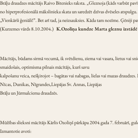
Brāļu draudzes mācītājs Raivo Bitenieks raksta. „Gleznoja (kāds varbūt pavīp
no hiperprofesionālā mākslinieka skata un saredzēt dzīvas dvēseles atspulgu. 
„Vienkārši ģeniāli!”. Bet arī tad, ja neizsauksies. Kāda tam nozīme. Ģēniji pat
(Kurzemes vārds 8.10.2004.)
K.Ozoliņa kundze Marta gleznu izstādē L
Mācītājs, būdams sirmā vecumā, ik svētdienu, ziema vai vasara, lietus vai
smaidošais, optimisma pilnais mācītājs, kurš savu
kalpošanu veica, nešķirojot – bagātas vai nabagas, lielas vai mazas draudzes
Nīcas, Dunikas, Nīgrandes,Liepājas Sv. Annas, Liepājas
Brāļu un Jūrmalciema draudzēs.
Mūžības slieksni mācītājs Kārlis Ozoliņš pārkāpa 2004.gada 7. februārī, gu
Izmantotie avoti: