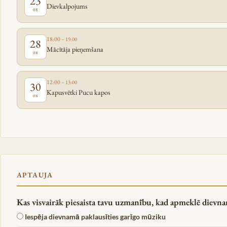
23
Dievkalpojums
08
18:00
– 19:00
28
Mācītāja pieņemšana
08
12:00
– 13:00
30
Kapusvētki Pucu kapos
08
APTAUJA
Kas visvairāk piesaista tavu uzmanību, kad apmeklē dievnam
Iespēja dievnamā paklausīties garīgo mūziku