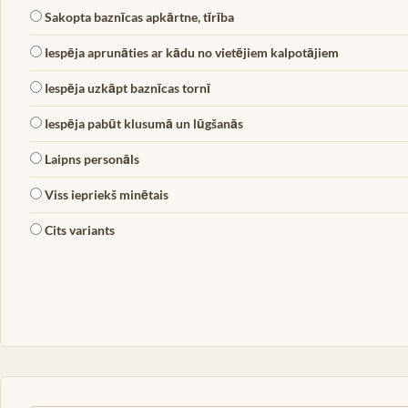
Sakopta baznīcas apkārtne, tīrība
Iespēja aprunāties ar kādu no vietējiem kalpotājiem
Iespēja uzkāpt baznīcas tornī
Iespēja pabūt klusumā un lūgšanās
Laipns personāls
Viss iepriekš minētais
Cits variants