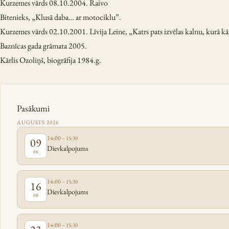
Kurzemes vārds 08.10.2004. Raivo
Bitenieks, „Klusā daba… ar motociklu”.
Kurzemes vārds 02.10.2001. Līvija Leine, „Katrs pats izvēlas kalnu, kurā k
Baznīcas gada grāmata 2005.
Kārlis Ozoliņš, biogrāfija 1984.g.
Pasākumi
AUGUSTS 2026
14:00
– 15:30
09
Dievkalpojums
08
14:00
– 15:30
16
Dievkalpojums
08
14:00
– 15:30