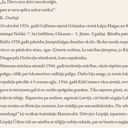
„Ja, Dievs tavu dzīvi nenokoriģēs,
pats ar savu spēku nekur netiksi”-
K. Ozoliņš
10.oktobrī 1924. gadā Gulbenes rajonā Gelauskas ciemā kalpu Maigas un Kār
māsiņai Neldai -7, bet brālīšiem, Oskaram – 5, Jānim -3 gadiņi. Bērnība pai
Kārlis 1938.gadā pabeidza Jaunpiebalgas draudzes skolu. Skolas naudu nope
vācot un pārdodot sēnes, ogas. Ģimene nolēma, ka mācības jāturpina, jo Kārli
Daugavpils Dzelzceļu tehnikumā, kuru nepabeidza.
Mammas aiziešana aizsaulē 1940. gadā ietekmēja mācības, nācās rūpēties par
palīgu, vēlāk par lokomotīves vadītāja palīgu. Darbs bija smags, jo toreiz l
vajadzēja pārcilāt 4-5 tonnas ogļu. 1944. gadā Kārli iesauca vācu armijā, non
guva ievainojumu galvā no netālu sprāgušas granātas. Tika saņemts gūstā, n
izdevās izbēgt. Slapstoties pa mežiem, atgriezās Latvijā, citi biedri aizgāja
vara nosūta uz filtrācijas nometni, kur strādāja par autoatslēdznieku. Pēc a
metalurgā” kā vecākais kurinātājs Martencehā. Dzīvojot Liepājā, iepazinies 
Liepājā Ūdens ielā un saistība ar reliģiju nebija nekāda, pat uz baznīcu negāj