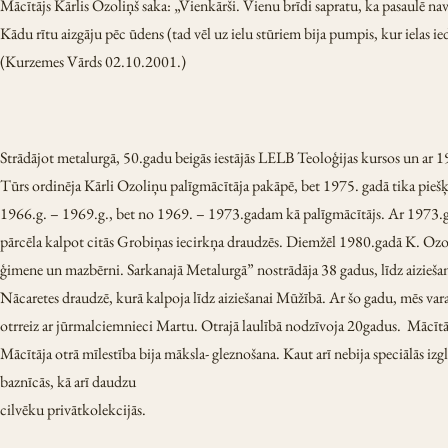
Mācītājs Kārlis Ozoliņš saka: „Vienkārši. Vienu brīdi sapratu, ka pasaulē na
Kādu rītu aizgāju pēc ūdens (tad vēl uz ielu stūriem bija pumpis, kur ielas 
(Kurzemes Vārds 02.10.2001.)
Strādājot metalurgā, 50.gadu beigās iestājās LELB Teoloģijas kursos un ar 
Tūrs ordinēja Kārli Ozoliņu palīgmācītāja pakāpē, bet 1975. gadā tika pieš
1966.g. – 1969.g., bet no 1969. – 1973.gadam kā palīgmācītājs. Ar 1973.ga
pārcēla kalpot citās Grobiņas iecirkņa draudzēs. Diemžēl 1980.gadā K. Ozo
ģimene un mazbērni. Sarkanajā Metalurgā” nostrādāja 38 gadus, līdz aizieš
Nācaretes draudzē, kurā kalpoja līdz aiziešanai Mūžībā. Ar šo gadu, mēs vara
otrreiz ar jūrmalciemnieci Martu. Otrajā laulībā nodzīvoja 20gadus. Mācītā
Mācītāja otrā mīlestība bija māksla- gleznošana. Kaut arī nebija speciālās iz
baznīcās, kā arī daudzu
cilvēku privātkolekcijās.