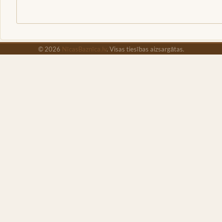
Meklēt
© 2026
NīcasBaznīca.lv
. Visas tiesības aizsargātas.