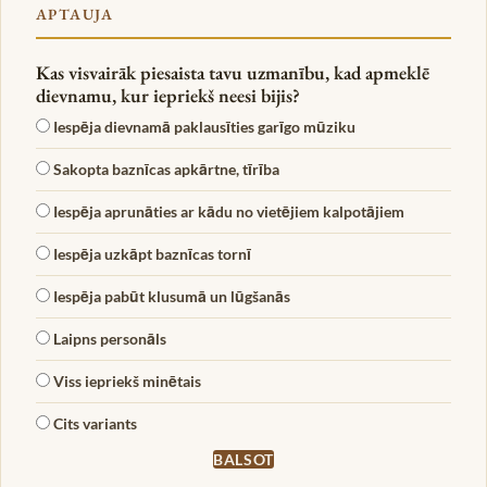
APTAUJA
Kas visvairāk piesaista tavu uzmanību, kad apmeklē
dievnamu, kur iepriekš neesi bijis?
Iespēja dievnamā paklausīties garīgo mūziku
Sakopta baznīcas apkārtne, tīrība
Iespēja aprunāties ar kādu no vietējiem kalpotājiem
Iespēja uzkāpt baznīcas tornī
Iespēja pabūt klusumā un lūgšanās
Laipns personāls
Viss iepriekš minētais
Cits variants