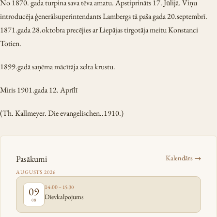
No 1870. gada turpina sava tēva amatu. Apstiprināts 17. Jūlijā. Viņu
introducēja ģenerālsuperintendants Lambergs tā paša gada 20.septembrī.
1871.gada 28.oktobra precējies ar Liepājas tirgotāja meitu Konstanci
Totien.
1899.gadā saņēma mācītāja zelta krustu.
Miris 1901.gada 12. Aprīlī
(Th. Kallmeyer. Die evangelischen..1910.)
Pasākumi
Kalendārs →
AUGUSTS 2026
14:00
– 15:30
09
Dievkalpojums
08