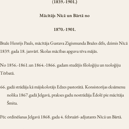
(
1839.-1901.)
Mācītājs Nīcā un Bārtā no
1870.-1901.
Braže Henrijs Pauls, mācītāja Gustava Zigismunda Bražes dēls, dzimis Nīcā
1839. gada 18. janvārī. Skolas mācības apguva tēva mājās.
No 1856.-1861.un 1864.-1866. gadam studējis filoloģiju un teoloģiju
Tērbatā.
gadā strādāja kā mājskolotājs Edzes pastorātā. Konsistorijas eksāmenu
nolika 1867.gadā Jelgavā, prakses gadu nostrādāja Ēdolē pie mācītāja
Šmita.
Pēc ordinēšanas Jelgavā 1868. gada 4. februārī- adjutants Nīcā un Bārtā.