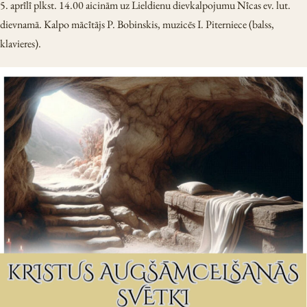
5. aprīlī plkst. 14.00 aicinām uz Lieldienu dievkalpojumu Nīcas ev. lut.
dievnamā. Kalpo mācītājs P. Bobinskis, muzicēs I. Piterniece (balss,
klavieres).