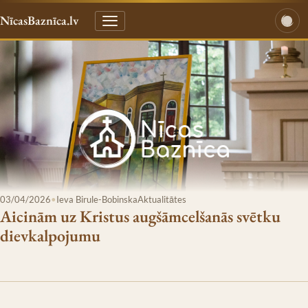
NīcasBaznīca.lv
03/04/2026
•
Ieva Birule-Bobinska
Aktualitātes
Aicinām uz Kristus augšāmcelšanās svētku
dievkalpojumu