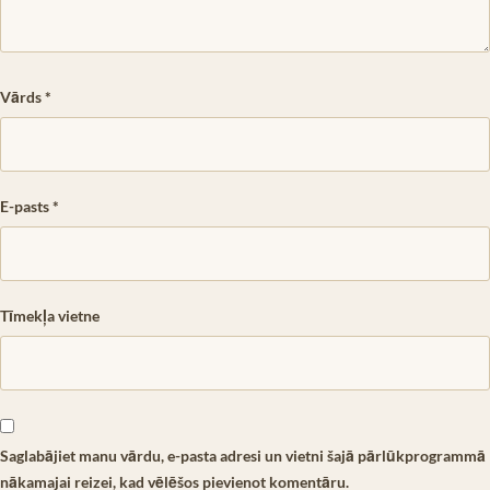
Vārds
*
E-pasts
*
Tīmekļa vietne
Saglabājiet manu vārdu, e-pasta adresi un vietni šajā pārlūkprogrammā
nākamajai reizei, kad vēlēšos pievienot komentāru.