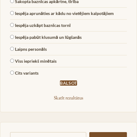
Sakopta baznīcas apkārtne, tīrība
Iespēja aprunāties ar kādu no vietējiem kalpotājiem
Iespēja uzkāpt baznīcas tornī
Iespēja pabūt klusumā un lūgšanās
Laipns personāls
Viss iepriekš minētais
Cits variants
Skatīt rezultātus
Meklēt