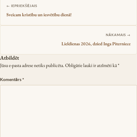
Ziņu izvēlne
← IEPRIEKŠĒJAIS
Sveicam kristību un iesvētību dienā!
NĀKAMAIS →
Lieldienas 2026, dzied Inga Piterniece
Atbildēt
Jūsu e-pasta adrese netiks publicēta.
Obligātie lauki ir atzīmēti kā
*
Komentārs
*