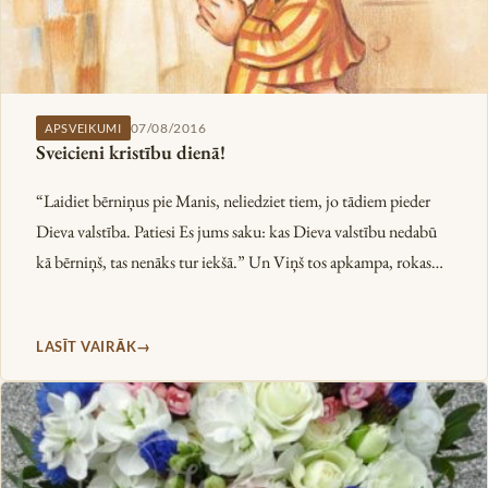
07/08/2016
APSVEIKUMI
Sveicieni kristību dienā!
“Laidiet bērniņus pie Manis, neliedziet tiem, jo tādiem pieder
Dieva valstība. Patiesi Es jums saku: kas Dieva valstību nedabū
kā bērniņš, tas nenāks tur iekšā.” Un Viņš tos apkampa, rokas…
LASĪT VAIRĀK