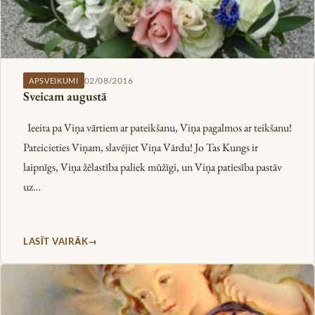
02/08/2016
APSVEIKUMI
Sveicam augustā
Ieeita pa Viņa vārtiem ar pateikšanu, Viņa pagalmos ar teikšanu!
Pateicieties Viņam, slavējiet Viņa Vārdu! Jo Tas Kungs ir
laipnīgs, Viņa žēlastība paliek mūžīgi, un Viņa patiesība pastāv
uz…
LASĪT VAIRĀK