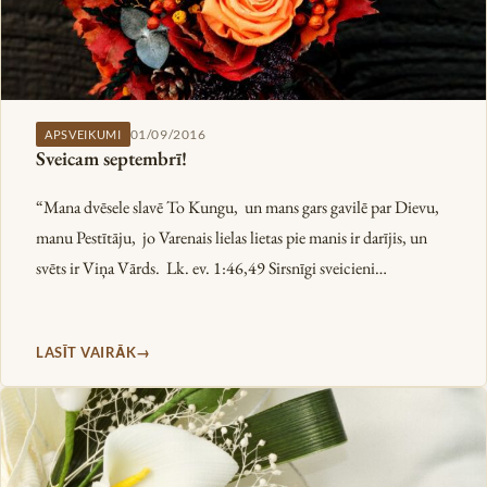
01/09/2016
APSVEIKUMI
Sveicam septembrī!
“Mana dvēsele slavē To Kungu, un mans gars gavilē par Dievu,
manu Pestītāju, jo Varenais lielas lietas pie manis ir darījis, un
svēts ir Viņa Vārds. Lk. ev. 1:46,49 Sirsnīgi sveicieni…
LASĪT VAIRĀK