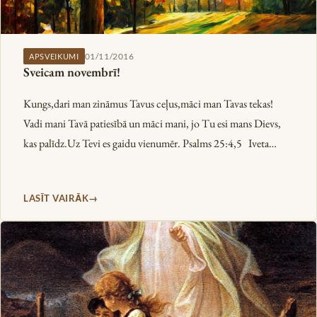
01/11/2016
APSVEIKUMI
Sveicam novembrī!
Kungs,dari man zināmus Tavus ceļus,māci man Tavas tekas!
Vadi mani Tavā patiesībā un māci mani, jo Tu esi mans Dievs,
kas palīdz.Uz Tevi es gaidu vienumēr. Psalms 25:4,5 Iveta…
LASĪT VAIRĀK