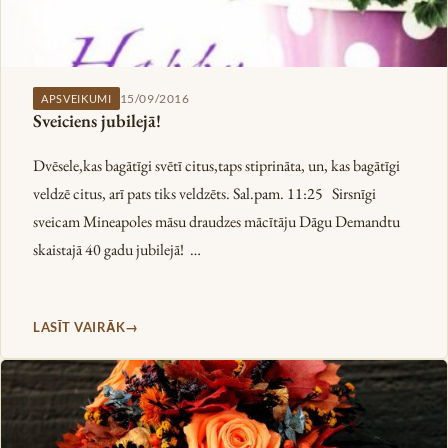
15/09/2016
APSVEIKUMI
Sveiciens jubilejā!
Dvēsele,kas bagātīgi svētī citus,taps stiprināta, un, kas bagātīgi
veldzē citus, arī pats tiks veldzēts. Sal.pam. 11:25 Sirsnīgi
sveicam Mineapoles māsu draudzes mācītāju Dāgu Demandtu
skaistajā 40 gadu jubilejā! …
LASĪT VAIRĀK