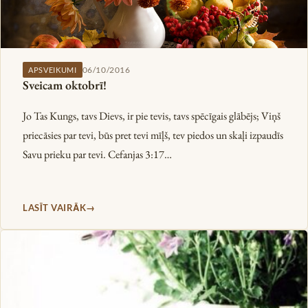
06/10/2016
APSVEIKUMI
Sveicam oktobrī!
Jo Tas Kungs, tavs Dievs, ir pie tevis, tavs spēcīgais glābējs; Viņš
priecāsies par tevi, būs pret tevi mīļš, tev piedos un skaļi izpaudīs
Savu prieku par tevi. Cefanjas 3:17…
LASĪT VAIRĀK