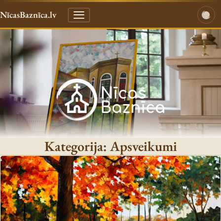
NīcasBaznīca.lv
Kategorija:
Apsveikumi