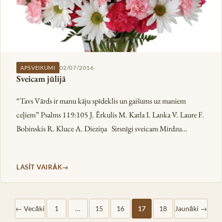
02/07/2016
APSVEIKUMI
Sveicam jūlijā
“Tavs Vārds ir manu kāju spīdeklis un gaišums uz maniem
ceļiem” Psalms 119:105 J. Ērkulis M. Katla I. Lanka V. Laure F.
Bobinskis R. Kluce A. Dieziņa Sirsnīgi sveicam Mirdzu…
LASĪT VAIRĀK
← Vecāki
1
…
15
16
17
18
Jaunāki →
Ziņu numerācija pēc lap