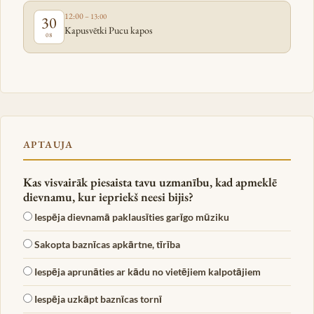
12:00
– 13:00
30
Kapusvētki Pucu kapos
08
APTAUJA
Kas visvairāk piesaista tavu uzmanību, kad apmeklē
dievnamu, kur iepriekš neesi bijis?
Iespēja dievnamā paklausīties garīgo mūziku
Sakopta baznīcas apkārtne, tīrība
Iespēja aprunāties ar kādu no vietējiem kalpotājiem
Iespēja uzkāpt baznīcas tornī