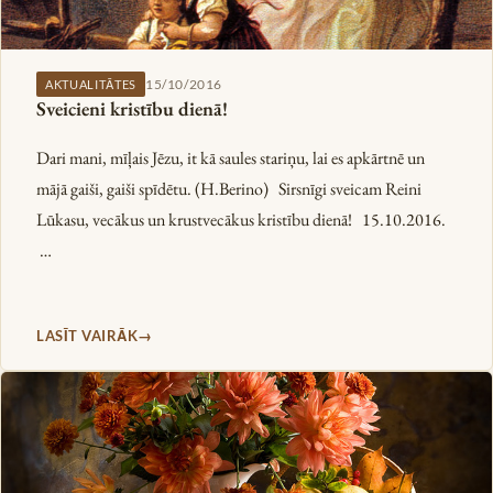
15/10/2016
AKTUALITĀTES
Sveicieni kristību dienā!
Dari mani, mīļais Jēzu, it kā saules stariņu, lai es apkārtnē un
mājā gaiši, gaiši spīdētu. (H.Berino) Sirsnīgi sveicam Reini
Lūkasu, vecākus un krustvecākus kristību dienā! 15.10.2016.
…
LASĪT VAIRĀK