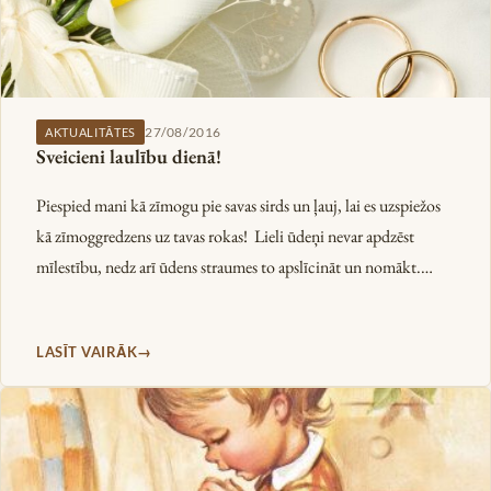
27/08/2016
AKTUALITĀTES
Sveicieni laulību dienā!
Piespied mani kā zīmogu pie savas sirds un ļauj, lai es uzspiežos
kā zīmoggredzens uz tavas rokas! Lieli ūdeņi nevar apdzēst
mīlestību, nedz arī ūdens straumes to apslīcināt un nomākt.…
LASĪT VAIRĀK