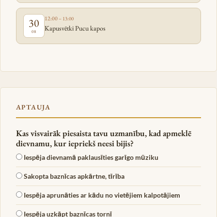
12:00
– 13:00
30
Kapusvētki Pucu kapos
08
APTAUJA
Kas visvairāk piesaista tavu uzmanību, kad apmeklē
dievnamu, kur iepriekš neesi bijis?
Iespēja dievnamā paklausīties garīgo mūziku
Sakopta baznīcas apkārtne, tīrība
Iespēja aprunāties ar kādu no vietējiem kalpotājiem
Iespēja uzkāpt baznīcas tornī