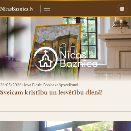
NīcasBaznīca.lv
26/05/2026
•
Ieva Birule-Bobinska
Apsveikumi
Sveicam kristību un iesvētību dienā!