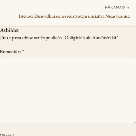
NĀKAMAIS →
Īstenota Dienvidkurzemes iedzīvotāju iniciatīva Nīcas baznīcā
Atbildēt
Jūsu e-pasta adrese netiks publicēta.
Obligātie lauki ir atzīmēti kā
*
Komentārs
*
Vārds
*