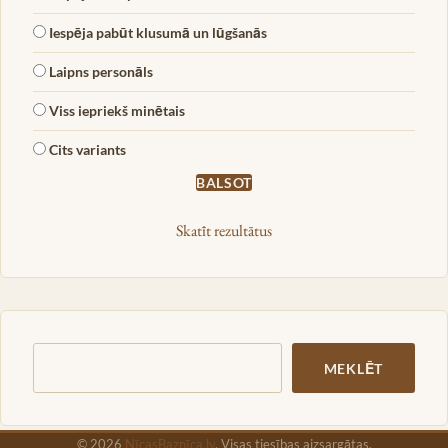
Iespēja pabūt klusumā un lūgšanās
Laipns personāls
Viss iepriekš minētais
Cits variants
Skatīt rezultātus
Meklēt
MEKLĒT
© 2026
NīcasBaznīca.lv
. Visas tiesības aizsargātas.