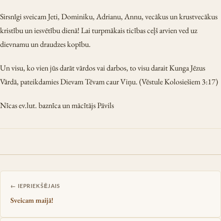
Sirsnīgi sveicam Jeti, Dominiku, Adrianu, Annu, vecākus un krustvecākus
kristību un iesvētību dienā! Lai turpmākais ticības ceļš arvien ved uz
dievnamu un draudzes kopību.
Un visu, ko vien jūs darāt vārdos vai darbos, to visu darait Kunga Jēzus
Vārdā, pateikdamies Dievam Tēvam caur Viņu. (Vēstule Kolosiešiem 3:17)
Nīcas ev.lut. baznīca un mācītājs Pāvils
Ziņu izvēlne
← IEPRIEKŠĒJAIS
Sveicam maijā!